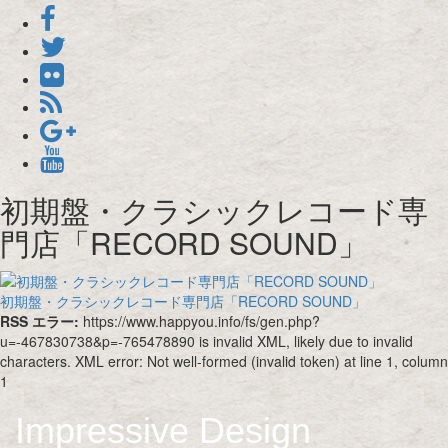
初期盤・クラシックレコード専
門店「RECORD SOUND」
初期盤・クラシックレコード専門店「RECORD SOUND」
RSS エラー:
https://www.happyou.info/fs/gen.php?
u=-467830738&p=-765478890 is invalid XML, likely due to invalid
characters. XML error: Not well-formed (invalid token) at line 1, column
1
Impressive Design