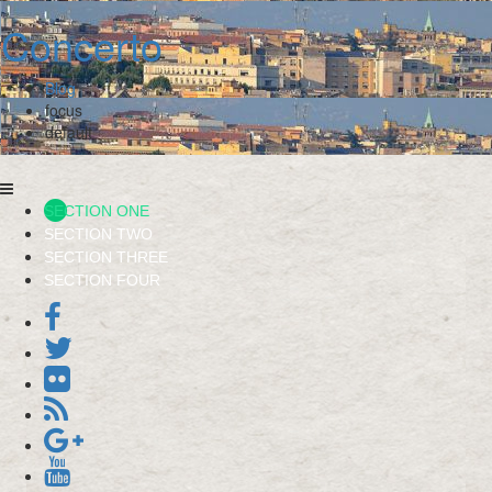
Concerto
Blog
focus
default
SECTION ONE
SECTION TWO
SECTION THREE
SECTION FOUR